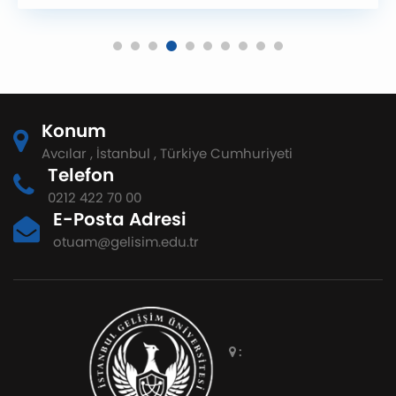
Konum
Avcılar , İstanbul , Türkiye Cumhuriyeti
Telefon
0212 422 70 00
E-Posta Adresi
otuam@gelisim.edu.tr
: